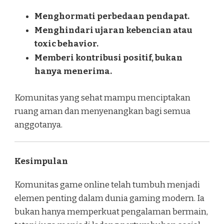
Menghormati perbedaan pendapat.
Menghindari ujaran kebencian atau
toxic behavior.
Memberi kontribusi positif, bukan
hanya menerima.
Komunitas yang sehat mampu menciptakan
ruang aman dan menyenangkan bagi semua
anggotanya.
Kesimpulan
Komunitas game online telah tumbuh menjadi
elemen penting dalam dunia gaming modern. Ia
bukan hanya memperkuat pengalaman bermain,