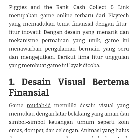
Piggies and the Bank: Cash Collect & Link
merupakan game online terbaru dari Playtech
yang memadukan tema finansial dengan fitur-
fitur inovatif. Dengan desain yang menarik dan
mekanisme permainan yang unik, game ini
menawarkan pengalaman bermain yang seru
dan mengejutkan. Berikut lima fitur unggulan
yang membuat game ini layak dicoba:
1. Desain Visual Bertema
Finansial
Game
mudah4d
memiliki desain visual yang
memukau dengan latar belakang yang aman dan
simbol-simbol keuangan umum seperti koin
emas, dompet, dan celengan. Animasi yang halus