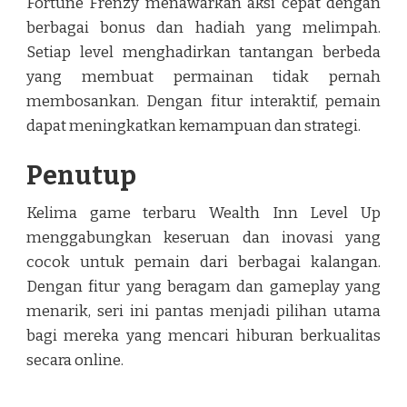
Fortune Frenzy menawarkan aksi cepat dengan
berbagai bonus dan hadiah yang melimpah.
Setiap level menghadirkan tantangan berbeda
yang membuat permainan tidak pernah
membosankan. Dengan fitur interaktif, pemain
dapat meningkatkan kemampuan dan strategi.
Penutup
Kelima game terbaru Wealth Inn Level Up
menggabungkan keseruan dan inovasi yang
cocok untuk pemain dari berbagai kalangan.
Dengan fitur yang beragam dan gameplay yang
menarik, seri ini pantas menjadi pilihan utama
bagi mereka yang mencari hiburan berkualitas
secara online.