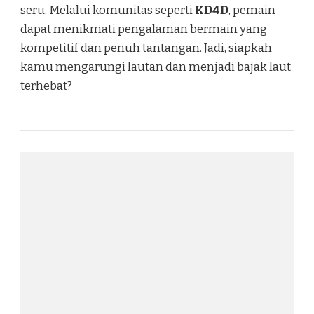
seru. Melalui komunitas seperti
KD4D
, pemain
dapat menikmati pengalaman bermain yang
kompetitif dan penuh tantangan. Jadi, siapkah
kamu mengarungi lautan dan menjadi bajak laut
terhebat?