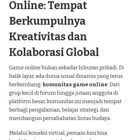
Online: Tempat
Berkumpulnya
Kreativitas dan
Kolaborasi Global
Game online bukan sekadar hiburan pribadi. Di
balik layar, ada dunia sosial dinamis yang terus
berkembang:
komunitas game online
. Dari
grup kecil di forum hingga jutaan anggota di
platform besar, komunitas ini menjadi tempat
berbagi pengalaman, belajar strategi, dan
membangun persahabatan lintas budaya.
Melalui koneksi virtual, pemain kini bisa