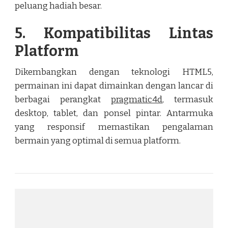
peluang hadiah besar.
5. Kompatibilitas Lintas
Platform
Dikembangkan dengan teknologi HTML5,
permainan ini dapat dimainkan dengan lancar di
berbagai perangkat
pragmatic4d
, termasuk
desktop, tablet, dan ponsel pintar. Antarmuka
yang responsif memastikan pengalaman
bermain yang optimal di semua platform.