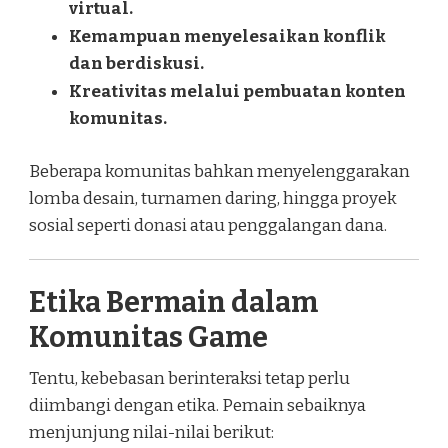
virtual.
Kemampuan menyelesaikan konflik
dan berdiskusi.
Kreativitas melalui pembuatan konten
komunitas.
Beberapa komunitas bahkan menyelenggarakan
lomba desain, turnamen daring, hingga proyek
sosial seperti donasi atau penggalangan dana.
Etika Bermain dalam
Komunitas Game
Tentu, kebebasan berinteraksi tetap perlu
diimbangi dengan etika. Pemain sebaiknya
menjunjung nilai-nilai berikut: