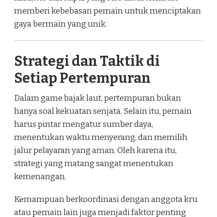
memberi kebebasan pemain untuk menciptakan
gaya bermain yang unik.
Strategi dan Taktik di
Setiap Pertempuran
Dalam game bajak laut, pertempuran bukan
hanya soal kekuatan senjata. Selain itu, pemain
harus pintar mengatur sumber daya,
menentukan waktu menyerang, dan memilih
jalur pelayaran yang aman. Oleh karena itu,
strategi yang matang sangat menentukan
kemenangan.
Kemampuan berkoordinasi dengan anggota kru
atau pemain lain juga menjadi faktor penting