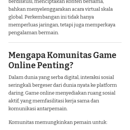
berdiskusi, menciptakan konten bersama,
bahkan menyelenggarakan acara virtual skala
global. Perkembangan ini tidak hanya
memperluas jaringan, tetapi juga memperkaya
pengalaman bermain.
Mengapa Komunitas Game
Online Penting?
Dalam dunia yang serba digital, interaksi sosial
seringkali bergeser dari dunia nyata ke platform
daring. Game online menyediakan ruang sosial
aktif, yang memfasilitasi kerja sama dan
komunikasi antarpemain.
Komunitas memungkinkan pemain untuk: