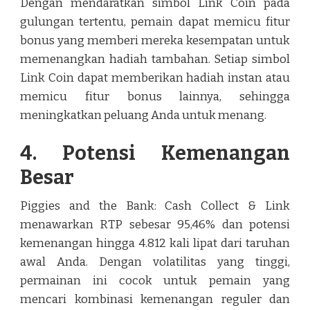
Dengan mendaratkan simbol Link Coin pada
gulungan tertentu, pemain dapat memicu fitur
bonus yang memberi mereka kesempatan untuk
memenangkan hadiah tambahan. Setiap simbol
Link Coin dapat memberikan hadiah instan atau
memicu fitur bonus lainnya, sehingga
meningkatkan peluang Anda untuk menang.
4. Potensi Kemenangan
Besar
Piggies and the Bank: Cash Collect & Link
menawarkan RTP sebesar 95,46% dan potensi
kemenangan hingga 4.812 kali lipat dari taruhan
awal Anda. Dengan volatilitas yang tinggi,
permainan ini cocok untuk pemain yang
mencari kombinasi kemenangan reguler dan