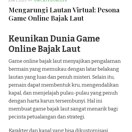
JUNI 1, 2025
UNCATEGORIZED
Mengarungi Lautan Virtual: Pesona
Game Online Bajak Laut
Keunikan Dunia Game
Online Bajak Laut
Game online bajak laut menyajikan pengalaman
bermain yang memukau dengan latar belakang
lautan yang luas dan penuh misteri. Selain itu,
pemain dapat membentuk kru, mengendalikan
kapal, dan menjelajah pulau-pulau yang penuh
dengan harta karun tersembunyi. Hal ini
membuat game bajak laut sangat menarik bagi
pecinta petualangan dan strategi.
Karakter dan kapal yang bisa dikustomisasi